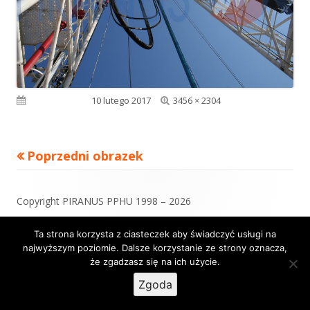
Pełny
Opublikowano
10 lutego 2017
3456 × 2304
rozmiar
Poprzedni obrazek
Zawartość
Copyright PIRANUS PPHU 1998 – 2026
stopki
Ta strona korzysta z ciasteczek aby świadczyć usługi na
najwyższym poziomie. Dalsze korzystanie ze strony oznacza,
Korzystamy z
Tiny Framework
•
Zaloguj się
że zgadzasz się na ich użycie.
Zgoda