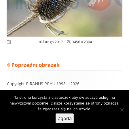
Pełny
Opublikowano
10 lutego 2017
3456 × 2304
rozmiar
Poprzedni obrazek
Zawartość
Copyright PIRANUS PPHU 1998 – 2026
stopki
Ta strona korzysta z ciasteczek aby świadczyć usługi na
najwyższym poziomie. Dalsze korzystanie ze strony oznacza,
Korzystamy z
Tiny Framework
•
Zaloguj się
że zgadzasz się na ich użycie.
Zgoda