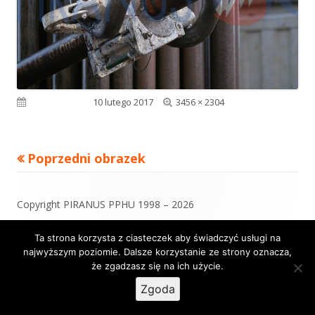
Pełny
Opublikowano
10 lutego 2017
3456 × 2304
rozmiar
Poprzedni obrazek
Zawartość
Copyright PIRANUS PPHU 1998 – 2026
stopki
Ta strona korzysta z ciasteczek aby świadczyć usługi na
najwyższym poziomie. Dalsze korzystanie ze strony oznacza,
Korzystamy z
Tiny Framework
•
Zaloguj się
że zgadzasz się na ich użycie.
Zgoda