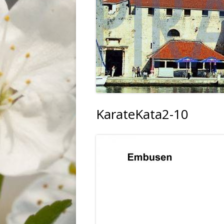
PRZEMYSŁ
WIDOKI
ZWIERZĘTA
KarateKata2-10