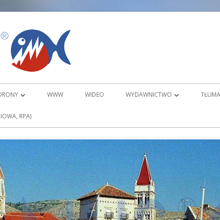
PIRANUS
DRONY
WWW
WIDEO
WYDAWNICTWO
TŁUMA
ORTOFOTOMAPY
O DVD KARATE
IOWA, RPA)
KARATE TRADYCYJNE DVD KATA 1
TOWE 3D
KARATE TRADYCYJNE DVD KATA 2
ZAMÓWIENIA
WYDAWNICTWO