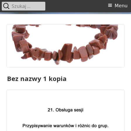
Szukaj:
Menu
Menu
główne
Przeskocz
PIRANUS
do
treści
Bez nazwy 1 kopia