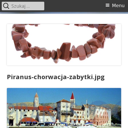
Szukaj:
Menu
Menu
główne
Przeskocz
PIRANUS
do
treści
Piranus-chorwacja-zabytki.jpg