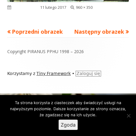
Pełny
Opublikowano
11 lutego 2017
960 × 350
rozmiar
Poprzedni obrazek
Następny obrazek
Zawartość
Copyright PIRANUS PPHU 1998 – 2026
stopki
Korzystamy z
Tiny Framework
•
Zaloguj się
Ta strona korzysta z ciasteczek aby świadczyć usługi na
najwyższym poziomie. Dalsze korzystanie ze strony oznacza,
że zgadzasz się na ich użycie.
Zgoda