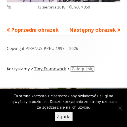
Pełny
Opublikowano
13 sierpnia 2018
960 × 350
rozmiar
Poprzedni obrazek
Następny obrazek
Zawartość
Copyright PIRANUS PPHU 1998 – 2026
stopki
Korzystamy z
Tiny Framework
•
Zaloguj się
Ta strona korzysta z ciasteczek aby świadczyć usługi na
najwyższym poziomie. Dalsze korzystanie ze strony oznacza,
że zgadzasz się na ich użycie.
Zgoda