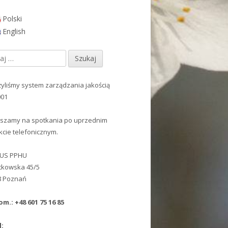
Polski
ówny
English
nel
j:
czny
yliśmy system zarządzania jakością
001
szamy na spotkania po uprzednim
kcie telefonicznym.
NUS PPHU
ątkowska 45/5
8 Poznań
om.: +48 601 75 16 85
l: