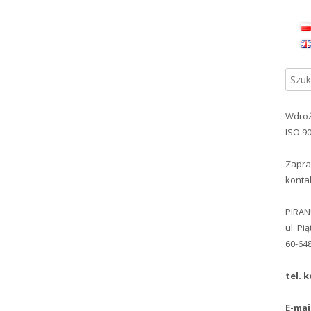
Gł
pa
Szuka
bo
Wdroż
ISO 9
Zapra
konta
PIRA
ul. Pi
60-64
tel. k
E-mai