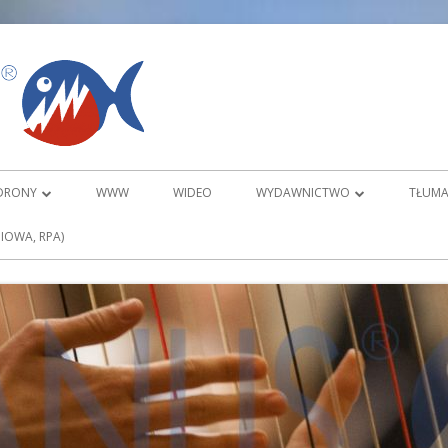
PIRANUS
DRONY
WWW
WIDEO
WYDAWNICTWO
TŁUMA
ORTOFOTOMAPY
O DVD KARATE
IOWA, RPA)
KARATE TRADYCYJNE DVD KATA 1
TOWE 3D
KARATE TRADYCYJNE DVD KATA 2
ZAMÓWIENIA
WYDAWNICTWO