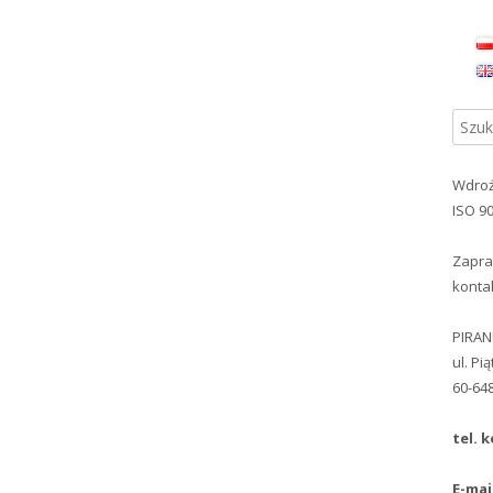
Gł
pa
Szuka
bo
Wdroż
ISO 9
Zapra
konta
PIRA
ul. Pi
60-64
tel. k
E-mai