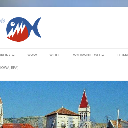
PIRANUS
DRONY
WWW
WIDEO
WYDAWNICTWO
TŁUMA
ORTOFOTOMAPY
O DVD KARATE
IOWA, RPA)
KARATE TRADYCYJNE DVD KATA 1
TOWE 3D
KARATE TRADYCYJNE DVD KATA 2
ZAMÓWIENIA
WYDAWNICTWO