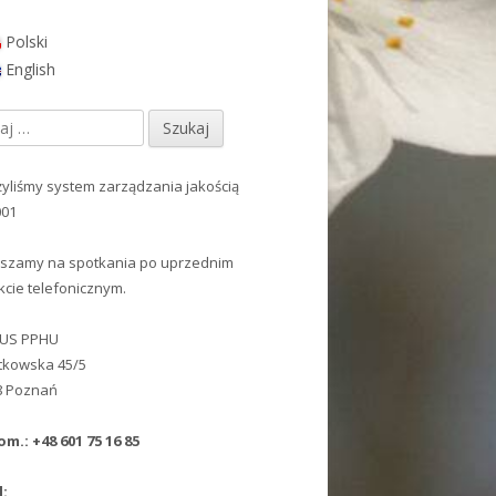
Polski
ówny
English
nel
j:
czny
yliśmy system zarządzania jakością
001
szamy na spotkania po uprzednim
kcie telefonicznym.
NUS PPHU
ątkowska 45/5
8 Poznań
om.: +48 601 75 16 85
l: