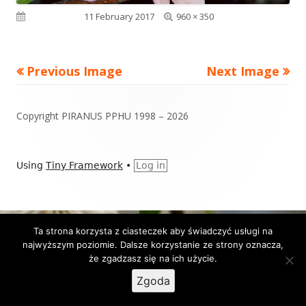
Full
Published on
11 February 2017
960 × 350
size
Previous Image
Next Image
Footer
Copyright PIRANUS PPHU 1998 – 2026
Content
Using
Tiny Framework
•
Log in
Ta strona korzysta z ciasteczek aby świadczyć usługi na
najwyższym poziomie. Dalsze korzystanie ze strony oznacza,
że zgadzasz się na ich użycie.
Zgoda