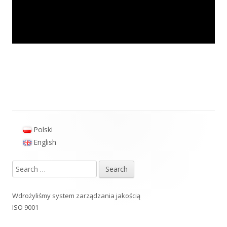
Polski
Main
English
Sidebar
Search
for:
Wdrożyliśmy system zarządzania jakością
ISO 9001