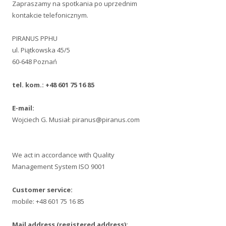
Zapraszamy na spotkania po uprzednim
kontakcie telefonicznym.
PIRANUS PPHU
ul. Piątkowska 45/5
60-648 Poznań
tel. kom.: +48 601 75 16 85
E-mail:
Wojciech G. Musiał: piranus@piranus.com
We act in accordance with Quality
Management System ISO 9001
Customer service:
mobile: +48 601 75 16 85
Mail address (registered address):